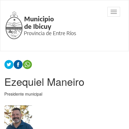
Ir
al
Municipalidad
Mostrar/
contenido
de Ibicuy,
barra
principal
Prov. de
de
Entre Ríos
navegac
Contenido
principal
Ezequiel Maneiro
Presidente municipal