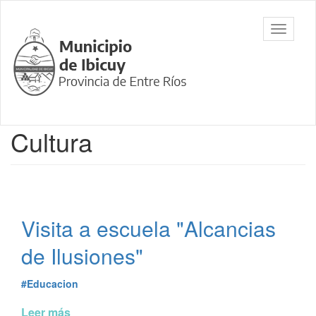
Ir
al
Municipalidad
Mostrar/
contenido
de Ibicuy,
barra
principal
Prov. de
de
Entre Ríos
navegac
Contenido
Cultura
principal
Visita a escuela "Alcancias
de Ilusiones"
#Educacion
Leer más
de