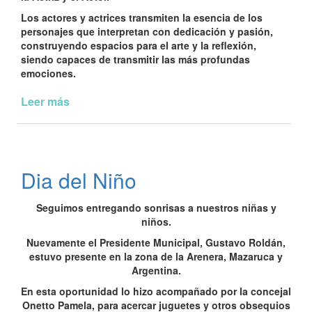
Los actores y actrices transmiten la esencia de los
personajes que interpretan con dedicación y pasión,
construyendo espacios para el arte y la reflexión,
siendo capaces de transmitir las más profundas
emociones.
Leer más
de
26
de
agosto-
Día
Dia del Niño
Internacional
de
Seguimos entregando sonrisas a nuestros niñas y
las
niños.
actrices
y
Nuevamente el Presidente Municipal, Gustavo Roldán,
los
estuvo presente en la zona de la Arenera, Mazaruca y
actores
Argentina.
En esta oportunidad lo hizo acompañado por la concejal
Onetto Pamela, para acercar juguetes y otros obsequios