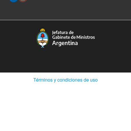
(Abre
Términos y condiciones de uso
en
ventana
nueva)