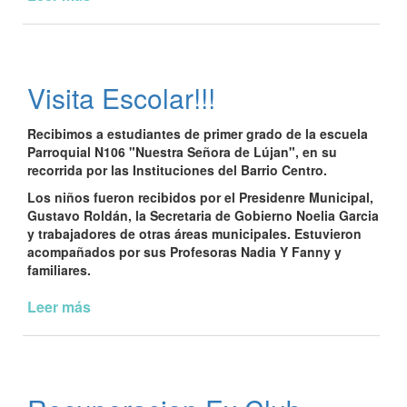
Visita
a
escuela
"Alcancias
Visita Escolar!!!
de
Ilusiones"
Recibimos a estudiantes de primer grado de la escuela
Parroquial N106 "Nuestra Señora de Lújan", en su
recorrida por las Instituciones del Barrio Centro.
Los niños fueron recibidos por el Presidenre Municipal,
Gustavo Roldán, la Secretaria de Gobierno Noelia Garcia
y trabajadores de otras áreas municipales. Estuvieron
acompañados por sus Profesoras Nadia Y Fanny y
familiares.
Leer más
de
Visita
Escolar!!!