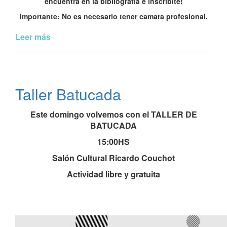
encuentra en la bibliografía e inscribite!
Importante: No es necesario tener camara profesional.
Leer más
de
Segunda
Edicion
Taller
de
Taller Batucada
Fotografia
Este domingo volvemos con el TALLER DE
BATUCADA
15:00HS
Salón Cultural Ricardo Couchot
Actividad libre y gratuita